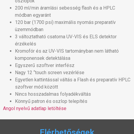
oszlopok
200 ml/min áramlási sebesség flash és a HPLC
módban egyaránt
120 bar (1700 psi) maximális nyomás preparatív
üzemmódban
3 változtatható csatorna UV-VIS és ELS detektor
érzékelés
Kromofór és az UV-VIS tartományban nem látható
komponensek detektálása
Egyszerű szoftver interfész
Nagy 12 “touch screen vezérlése
Egyetlen kattintással váltás a Flash és preparatív HPLC
szoftver mód között
Nincs hosszadalmas folyadékváltás
Könnyű patron és oszlop telepítés
Angol nyelvű adatlap letöltése
Elérhetőségek