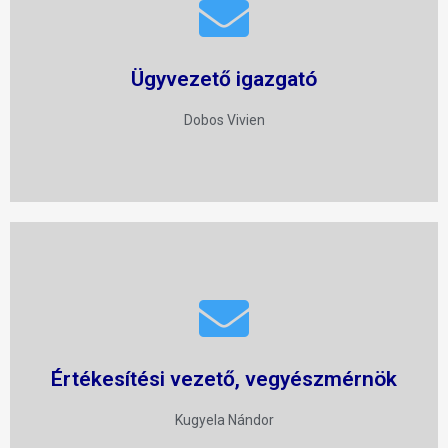
+36 20 242 1626
v.dobos@lab-comp.hu
Ügyvezető igazgató
E-mail
Dobos Vivien
+36 20 983 4156
n.kugyela@lab-comp.hu
Értékesítési vezető, vegyészmérnök
E-mail
Kugyela Nándor