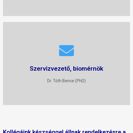
+36 20 242 2188
b.toth@lab-comp.hu
Szervizvezető, biomérnök
E-mail
Dr. Tóth Bence (PhD)
Kollégáink készséggel állnak rendelkezésre a