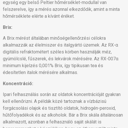
egység egy belső Peltier hőmérséklet-modullal van
felszerelve, így a mérés azonnal elkezdődik, amint a minta
hőmérséklete elérte a kívánt éréket.
Brix:
A Brix mérést általában minőségellenőrzési célokra
alkalmazzák az élelmiszer és italgyártó üzemek. Az RX-α
digitális refraktométert széles körben használják méz,
gyümölcslé, fűszerek, és lekvárok mérésére. Az RX-007α
minimum kijelzés 0,001% Brix, így tipikusan tea és
édesítetlen italok mérésére alkalmas.
Koncentráció:
Ipari felhasználás során az oldatok koncentrációját gyakran
kell ellenőrizni. A példák közé tartoznak a vízbázisú
forgácsolási olajok és tisztító oldatok, hidrogén-peroxid,
hűtőfolyadékok és az alkoholok. Bár a Brix skála általánosan
alkalmazott, azonban a felhasználó saját skálát is