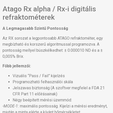
Atago Rx alpha / Rx-i digitális
refraktométerek
A Legmagasabb Szintű Pontosság
Az RX sorozat a legpontosabb ATAGO refraktométer, egy
megbízható és korszerű algoritmussal programozva. A
pontosság mellyel büszkélkedhet: ± 0.000010 ND és a ±
0,005% Brix.
Főbb jellemzői:
Vizuális “Pass / Fail” kijelzés
Programozható felhasználói skála
Jelszavas biztonság (A szoftver megfelel a FDA 21
CFR Part 11 előírásainak)
Négy beépített mérési üzemmód:
-MODE-1:
maximális pontosság. Kijelzi a mérési eredményt,
miután a minta elérte a kívánt hőmérsékletet.