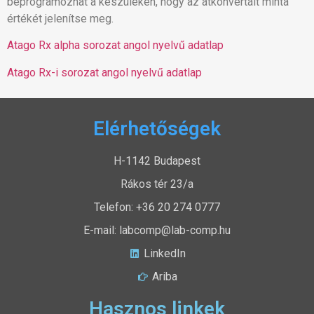
beprogramozhat a készüléken, hogy az átkonvertált minta
értékét jelenítse meg.
Atago Rx alpha sorozat angol nyelvű adatlap
Atago Rx-i sorozat angol nyelvű adatlap
Elérhetőségek
H-1142 Budapest
Rákos tér 23/a
Telefon: +36 20 274 0777
E-mail: labcomp@lab-comp.hu
LinkedIn
Ariba
Hasznos linkek