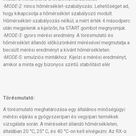
-MODE-2:
nincs hőmérséklet-szabályozás. Lehetőséget ad,
hogy kikapcsolja a hőmérséklet szabályozó modult.
Hőmérséklet-szabályozás nélkül, a mért érték 4 másodperc
után megjelenik a kijelzőn, ha START gombot megnyomjuk.
-MODE-3:
gyors mérési eredmény. A törésmutató és
hőmérséklet állandó időközönként mérésével megmutatja a
becsült mérési eredményt a kívánt hőmérsékleten.
-MODE-S:
emulziós mintákhoz. Kijelzi a mérési eredményt,
amikor a minta egy bizonyos szintű stabilitást elér
Törésmutató:
A törésmutató meghatározása egy általános minőségügyi
mérési eljárás a gyógyszeripari és vegyipari termékek
vizsgálata során. A méréseket állandó hőmérsékleten,
általában 20 °C, 25° C, és 40 °C-on kell elvégezni. Az RX-α