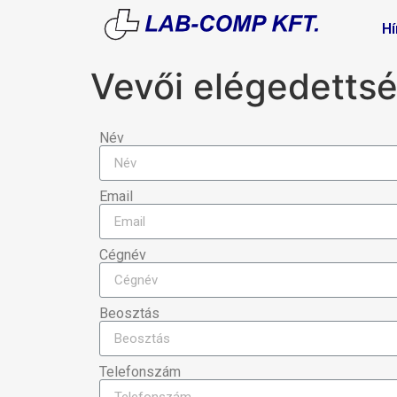
Hí
Vevői elégedetts
Név
Email
Cégnév
Beosztás
Telefonszám