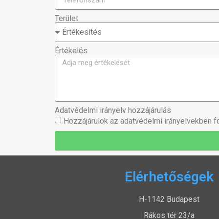
Terület
Értékelés
Adatvédelmi irányelv hozzájárulás
Hozzájárulok az adatvédelmi irányelvekben fo
Elérhetőségek
H-1142 Budapest
Rákos tér 23/a