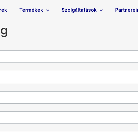
rek
Termékek
Szolgáltatások
Partnerei
ég