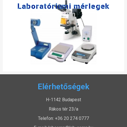
Laboratóriumi mérlegek
Elérhetőségek
H-1142 Budapest
Rákos tér 23/a
Telefon: +36 20 274 0777