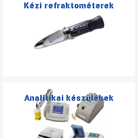
Kézi refraktométerek
Analitikai készülékek