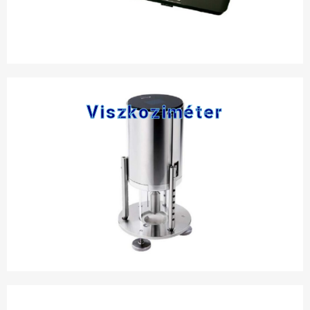
Viszkoziméter