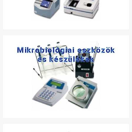
Mikrobiológiai eszközök
és készülékek